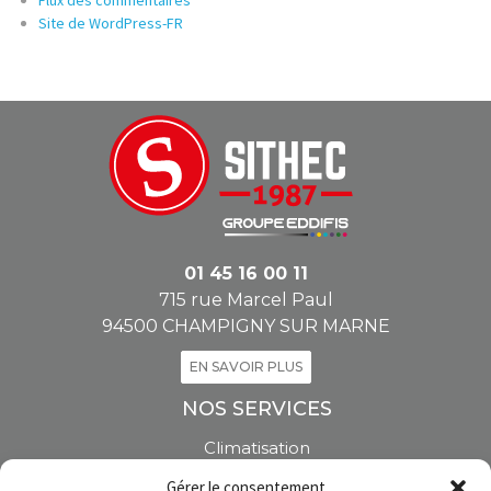
Site de WordPress-FR
01 45 16 00 11
715 rue Marcel Paul
94500 CHAMPIGNY SUR MARNE
EN SAVOIR PLUS
NOS SERVICES
Climatisation
Pompe à chaleur
Gérer le consentement