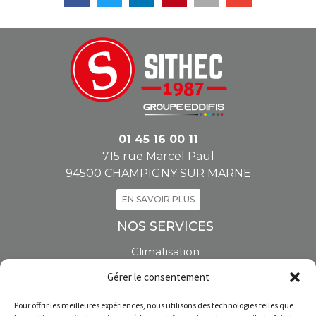
01 45 16 00 11
715 rue Marcel Paul
94500 CHAMPIGNY SUR MARNE
EN SAVOIR PLUS
NOS SERVICES
Climatisation
Pompe à chaleur
Gérer le consentement
Vente de climatiseurs
Installation climatisation
Pour offrir les meilleures expériences, nous utilisons des technologies telles que
Entretien climatisation