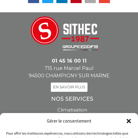
01 45 16 00 11
715 rue Marcel Paul
94500 CHAMPIGNY SUR MARNE
EN SAVOIR PLUS
NOS SERVICES
Climatisation
Pompe à chaleur
Gérer le consentement
Vente de climatiseurs
Installation climatisation
Pour offrir les meilleures expériences, nous utilisons des technologies telles que
Entretien climatisation